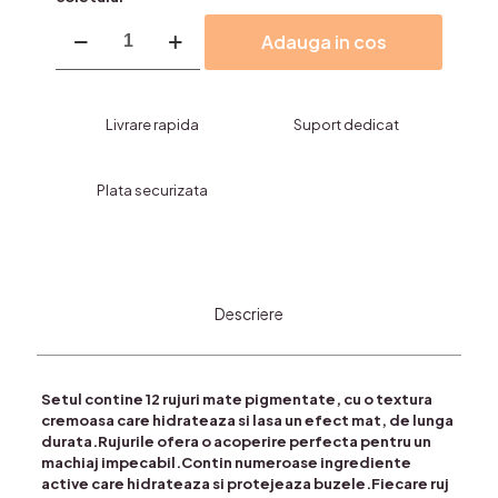
Cantitate
Adauga in cos
Rujuri
Mirror
HOLDING
MORNING-
Livrare rapida
Suport dedicat
COD
HB5001
Plata securizata
Descriere
Setul contine 12 rujuri mate pigmentate, cu o textura
cremoasa care hidrateaza si lasa un efect mat, de lunga
durata.Rujurile ofera o acoperire perfecta pentru un
machiaj impecabil.Contin numeroase ingrediente
active care hidrateaza si protejeaza buzele.Fiecare ruj