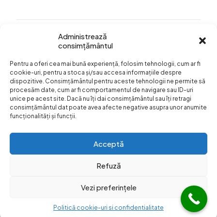
Administrează
consimțământul
Info Utile
Pentru a oferi cea mai bună experiență, folosim tehnologii, cum ar fi
Termeni si conditii
cookie-uri, pentru a stoca și/sau accesa informațiile despre
dispozitive. Consimțământul pentru aceste tehnologii ne permite să
Confidentialitatea
procesăm date, cum ar fi comportamentul de navigare sau ID-uri
datelor
unice pe acest site. Dacă nu îți dai consimțământul sau îți retragi
consimțământul dat poate avea afecte negative asupra unor anumite
Livrare si plata
funcționalități și funcții.
Formular retur
Acceptă
Refuză
Vezi preferințele
© Web Design:
Dezibel Media
Web Hosting
Web Hotel
|
Blog
Politică cookie-uri si confidentialitate