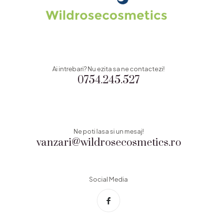
Ai intrebari? Nu ezita sa ne contactezi!
0754.245.527
Ne poti lasa si un mesaj!
vanzari@wildrosecosmetics.ro
Social Media