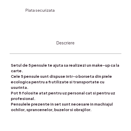
Plata securizata
Descriere
Setul de 5 pensule te ajuta sa realizezi un make-up ca la
carte.
Cele 5 pensule sunt dispuse intr-o borseta din piele
ecologica pentru a fi utilizate si transportate cu
usurinta.
Pot fi folosite atat pentru uz personal cat si pentru uz
profesional.
Pensulele prezente in set sunt necesare in machiajul
ochilor, sprancenelor, buzelor si obrajilor.