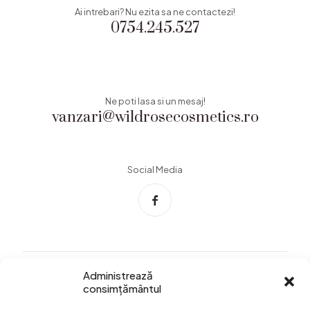
Ai intrebari? Nu ezita sa ne contactezi!
0754.245.527
Ne poti lasa si un mesaj!
vanzari@wildrosecosmetics.ro
Social Media
Administrează
consimțământul
Info Utile