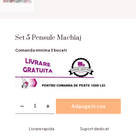
Set 5 Pensule Machiaj
Comanda minima 3 bucati
Cantitate
Adauga in cos
Set
5
Pensule
Machiaj
Livrare rapida
Suport dedicat