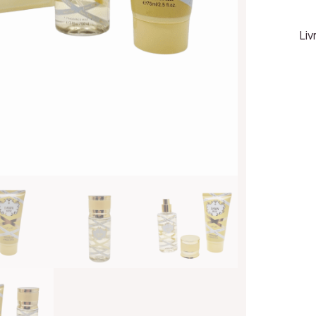
Arab
MUS
Liv