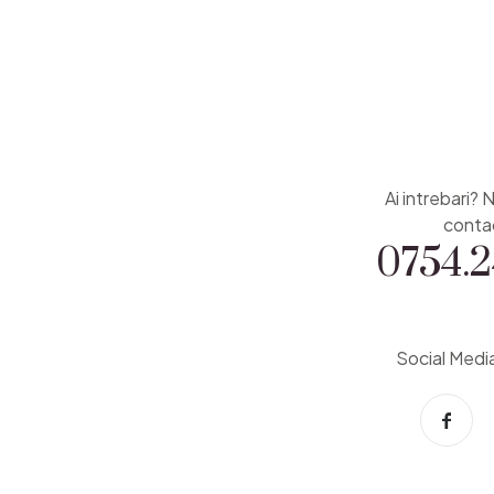
Ai intrebari? 
0754.2
conta
Social Medi