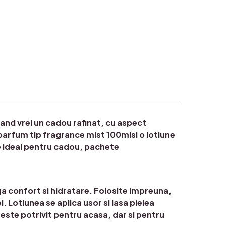
cand vrei un cadou rafinat, cu aspect
arfum tip fragrance mist 100mlsi o lotiune
te ideal pentru cadou, pachete
ga confort si hidratare. Folosite impreuna,
. Lotiunea se aplica usor si lasa pielea
 este potrivit pentru acasa, dar si pentru