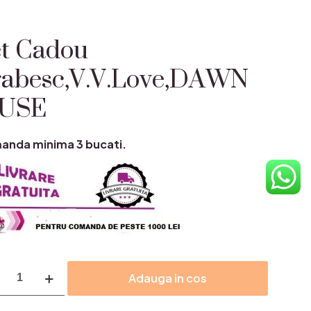
t Cadou
rabesc,V.V.Love,DAWN
USE
nda minima 3 bucati.
itate
Adauga in cos
ou