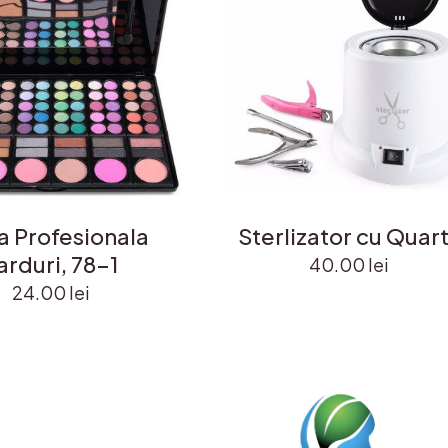
a Profesionala
Sterlizator cu Quar
arduri, 78-1
40.00
lei
24.00
lei