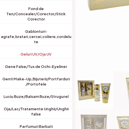
Fond de
Ten/Concealer/Corector/Stick
Corector
Gablonturi-
agrafe,bratari,cercei,coliere,cordelu
te
Geluri UV/Oja UV
Gene False/Tus de Ochi-Eyeliner
Genti Make-Up,Bijuterii/Portfarduri
/Portofele
Luciu Buze/Balsam Buze/Strugurel
Oja/Lac/Tratamente Unghii/Unghii
false
Parfumuri Barbati