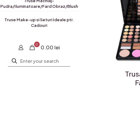
Truse Machiaj-
Pudra/Iluminatoare/Fard Obraz/Blush
Truse Make-up si Seturi Ideale ptr.
Cadouri
0
0.00 lei
Trus
F