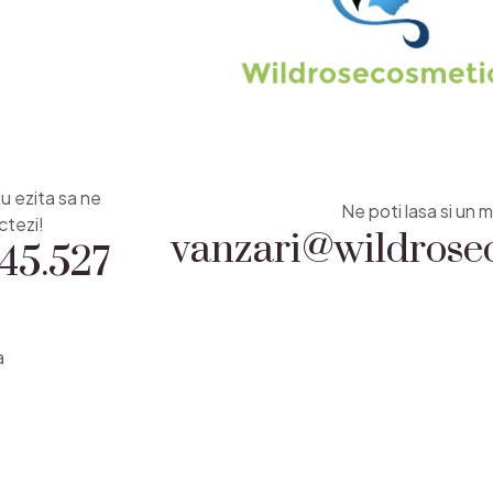
Nu ezita sa ne
vanzari@wildrosec
Ne poti lasa si un m
45.527
ctezi!
a