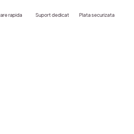
esc,V.V.Love,DAWN
E
rare rapida
Suport dedicat
Plata securizata