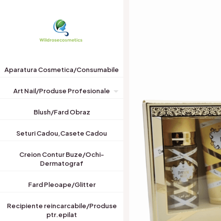
Aparatura Cosmetica/Consumabile
Art Nail/Produse Profesionale
Blush/Fard Obraz
Seturi Cadou,Casete Cadou
Creion Contur Buze/Ochi-
Dermatograf
Fard Pleoape/Glitter
Recipiente reincarcabile/Produse
ptr.epilat