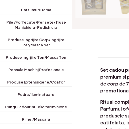
Parfumuri Dama
Pile /Forfecute/Pensete/Truse
Manichiura-Pedichiura
Produse Ingrijire Corp/Ingrijire
Par/Masca par
Produse Ingrijire Ten/Masca Ten
Set cadou pa
Pensule Machiaj Profesionale
premium si p
Produse Extensii gene/Coafor
de corp de 7
promotional
Pudra/Iluminatoare
Ritual compl
Pungi Cadouri si Felicitari minione
Parfumul ofe
produsele su
Rimel/Mascara
catifelata, 