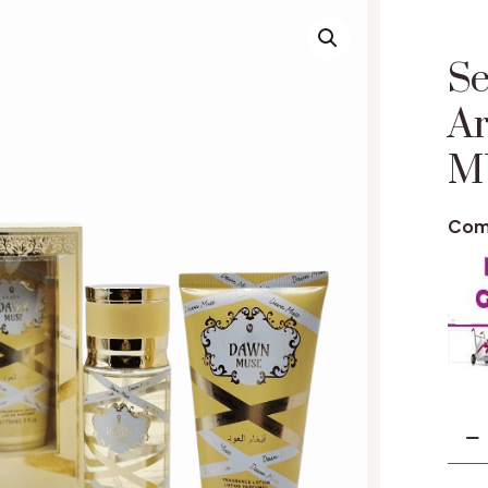
Se
A
M
Coma
Cant
Set
Cad