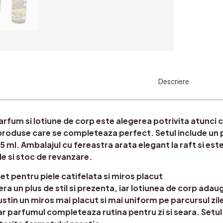
Descriere
rfum si lotiune de corp este alegerea potrivita atunci 
roduse care se completeaza perfect. Setul include un p
5 ml. Ambalajul cu fereastra arata elegant la raft si es
e si stoc de revanzare.
et pentru piele catifelata si miros placut
ra un plus de stil si prezenta, iar lotiunea de corp adau
stin un miros mai placut si mai uniform pe parcursul zilei
iar parfumul completeaza rutina pentru zi si seara. Setul