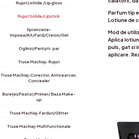
calatorii, d
Rujuri Lichide /Lip gloss
Parfum tip 
Rujuri Solide/Lipstick
Lotiune de c
Sprancene-
Mod de utiliz
Vopsea/Kit/Fard/Creion/Gel
Aplica lotiu
puls, gat si
Oglinzi/Perii ptr. par
aplicare. Re
Truse Machiaj- Rujuri
Truse Machiaj-Corector, Anticearcan,
Concealer
Bureței/Fixator/Primer/ Baza Make-
up
Truse Machiaj-Farduri/Glitter
Truse Machiaj-Multifunctionale