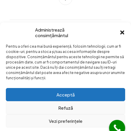
Administrează
consimțământul
Info Utile
Pentru a oferi cea mai bună experiență, folosim tehnologii, cum ar fi
Termeni si conditii
cookie-uri, pentru a stoca și/sau accesa informațiile despre
dispozitive. Consimțământul pentru aceste tehnologii ne permite să
Confidentialitatea
procesăm date, cum ar fi comportamentul de navigare sau ID-uri
datelor
unice pe acest site. Dacă nu îți dai consimțământul sau îți retragi
consimțământul dat poate avea afecte negative asupra unor anumite
Livrare si plata
funcționalități și funcții.
Formular retur
Acceptă
Refuză
Vezi preferințele
© Web Design:
Dezibel Media
Web Hosting
Web Hotel
|