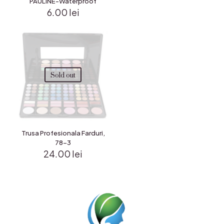
PAULINE-Waterproof
6.00
lei
Sold out
Trusa Profesionala Farduri,
78-3
24.00
lei