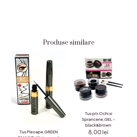
Produse similare
Tus ptr.Ochi si
Sprancene,GEL -
black&brown
8.00
lei
Tus Pleoape,GREEN