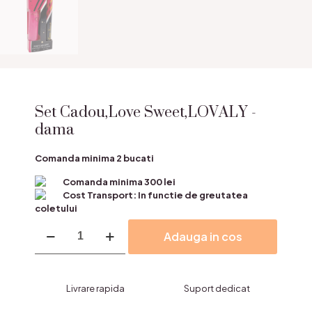
Set Cadou,Love Sweet,LOVALY -
dama
Comanda minima 2 bucati
Comanda minima 300 lei
Cost Transport: In functie de greutatea
coletului
Cantitate
Adauga in cos
Set
Cadou,Love
Sweet,LOVALY
-
Livrare rapida
Suport dedicat
dama