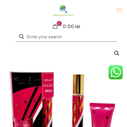
0
0.00 lei