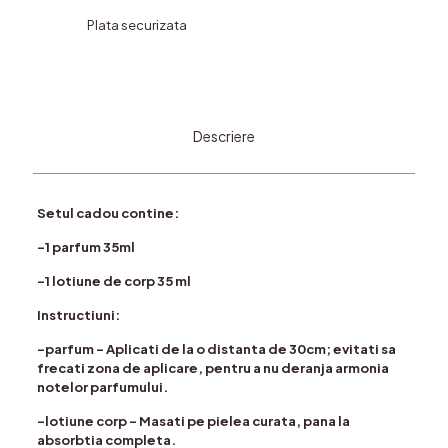
Plata securizata
Descriere
Setul cadou contine:
-1 parfum 35ml
-1 lotiune de corp 35 ml
Instructiuni:
-parfum – Aplicati de la o distanta de 30cm; evitati sa
frecati zona de aplicare, pentru a nu deranja armonia
notelor parfumului.
-lotiune corp – Masati pe pielea curata, pana la
absorbtia completa.