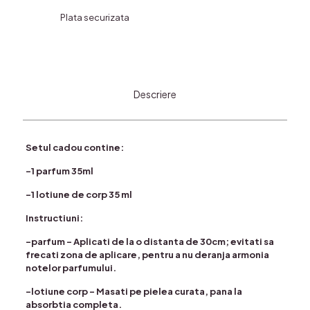
Plata securizata
Descriere
Setul cadou contine:
-1 parfum 35ml
-1 lotiune de corp 35 ml
Instructiuni:
-parfum – Aplicati de la o distanta de 30cm; evitati sa
frecati zona de aplicare, pentru a nu deranja armonia
notelor parfumului.
-lotiune corp – Masati pe pielea curata, pana la
absorbtia completa.