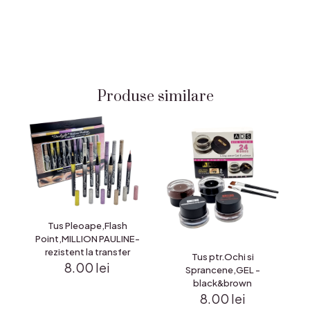
Produse similare
Tus Pleoape,Flash
Point,MILLION PAULINE-
rezistent la transfer
Tus ptr.Ochi si
8.00
lei
Sprancene,GEL -
black&brown
8.00
lei