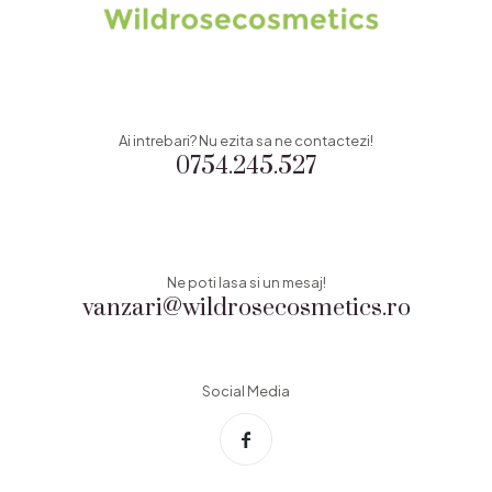
Ai intrebari? Nu ezita sa ne contactezi!
0754.245.527
Ne poti lasa si un mesaj!
vanzari@wildrosecosmetics.ro
Social Media