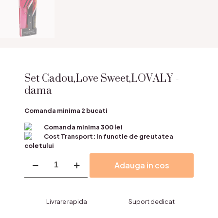
Set Cadou,Love Sweet,LOVALY -
dama
Comanda minima 2 bucati
Comanda minima 300 lei
Cost Transport: In functie de greutatea
coletului
Cantitate
Adauga in cos
Set
Cadou,Love
Sweet,LOVALY
-
Livrare rapida
Suport dedicat
dama