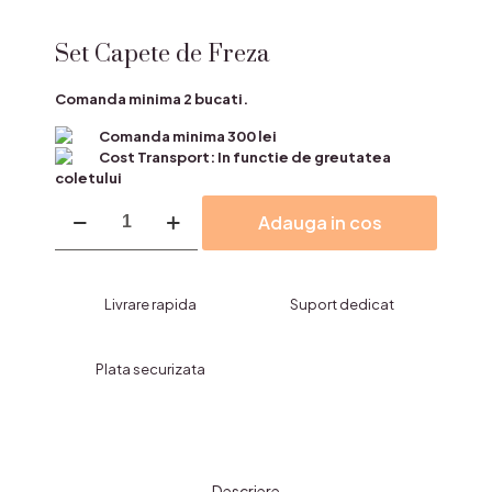
Set Capete de Freza
Comanda minima 2 bucati.
Comanda minima 300 lei
Cost Transport: In functie de greutatea
coletului
Cantitate
Adauga in cos
Set
Capete
de
Freza
Livrare rapida
Suport dedicat
Plata securizata
Descriere