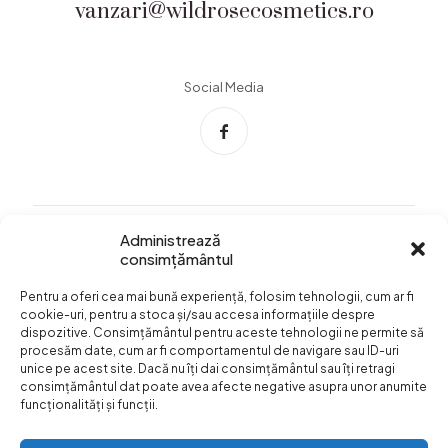
vanzari@wildrosecosmetics.ro
Social Media
Administrează
consimțământul
Info Utile
Pentru a oferi cea mai bună experiență, folosim tehnologii, cum ar fi
Termeni si conditii
cookie-uri, pentru a stoca și/sau accesa informațiile despre
dispozitive. Consimțământul pentru aceste tehnologii ne permite să
Confidentialitatea
procesăm date, cum ar fi comportamentul de navigare sau ID-uri
datelor
unice pe acest site. Dacă nu îți dai consimțământul sau îți retragi
consimțământul dat poate avea afecte negative asupra unor anumite
Livrare si plata
funcționalități și funcții.
Formular retur