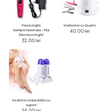
Freza Unghii
Sterlizator cu Quartz
Semiprofesionala – Pila
40.00
lei
Electrica Unghii
32.00
lei
Incalzitor ceara dublu cu
suport
55.00
lei