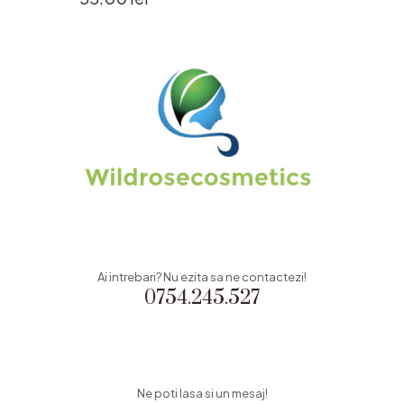
Ai intrebari? Nu ezita sa ne contactezi!
0754.245.527
Ne poti lasa si un mesaj!