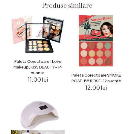
Produse similare
Paleta Corectoare,I Love
Makeup, KISS BEAUTY- 14
nuante
Paleta Corectoare SMOKE
11.00
lei
ROSE, BB ROSE-12 nuante
12.00
lei