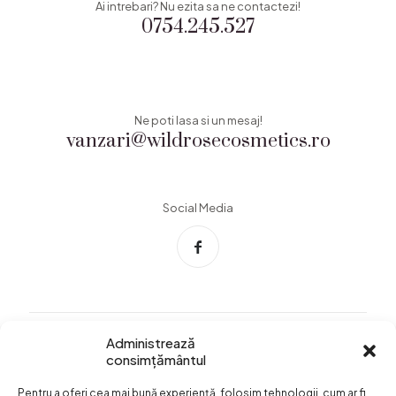
Ai intrebari? Nu ezita sa ne contactezi!
0754.245.527
Ne poti lasa si un mesaj!
vanzari@wildrosecosmetics.ro
Social Media
Administrează
consimțământul
Info Utile
Pentru a oferi cea mai bună experiență, folosim tehnologii, cum ar fi