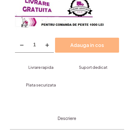
Cantitate
Adauga in cos
Set
Pensule
Machiaj,RED-
7
Livrare rapida
Suport dedicat
bucati+borseta
Plata securizata
Descriere