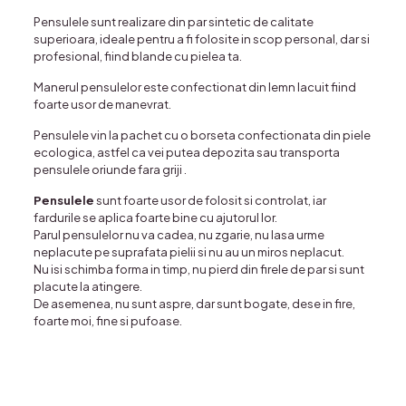
Pensulele sunt realizare din par sintetic de calitate
superioara, ideale pentru a fi folosite in scop personal, dar si
profesional, fiind blande cu pielea ta.
Manerul pensulelor este confectionat din lemn lacuit fiind
foarte usor de manevrat.
Pensulele vin la pachet cu o borseta confectionata din piele
ecologica, astfel ca vei putea depozita sau transporta
pensulele oriunde fara griji .
Pensulele
sunt foarte usor de folosit si controlat, iar
fardurile se aplica foarte bine cu ajutorul lor.
Parul pensulelor nu va cadea, nu zgarie, nu lasa urme
neplacute pe suprafata pielii si nu au un miros neplacut.
Nu isi schimba forma in timp, nu pierd din firele de par si sunt
placute la atingere.
De asemenea, nu sunt aspre, dar sunt bogate, dese in fire,
foarte moi, fine si pufoase.