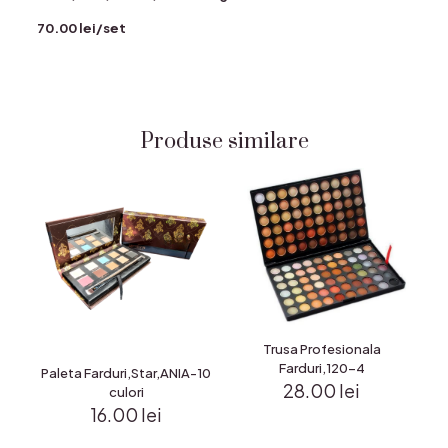
70.00 lei/set
Produse similare
Trusa Profesionala
Farduri,120-4
Paleta Farduri,Star,ANIA-10
28.00
lei
culori
16.00
lei