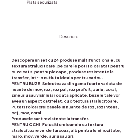
Plata securizata
Color
Pen
&
Plump
Lip
Gloss
Descriere
Descopera un set cu 24 produse multifunctionale, cu
textura stralucitoare, pe care le poti folosi atat pentru
buze cat si pentru pleoape, produse rezistente la
transfer, intr-o cutiuta ideala pentru cadou.
PENTRU BUZE: Selecteaza din gama foarte variata de
nuante de mov, roz, roz pal, roz prafuit, auriu, coral,
zmeuriu sau visiniu iar odata aplicate, buzele tale vor
avea un aspect catifelat, cu o textura stralucitoare.
Puteti folosi creioanele in nuante de roz, roz intens,
bej, mov, coral.
Produsele sunt rezistente la transfer.
PENTRU OCHI: Folositi creioanele cu textura
stralucitoare verde turcoaz, alb pentru luminozitate,
maro, mov, verde, auriu sau gri.