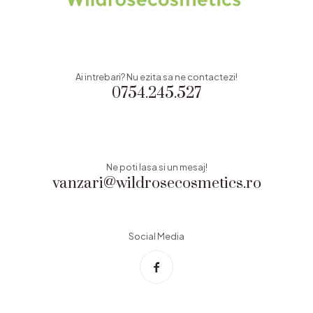
Ai intrebari? Nu ezita sa ne contactezi!
0754.245.527
Ne poti lasa si un mesaj!
vanzari@wildrosecosmetics.ro
Social Media