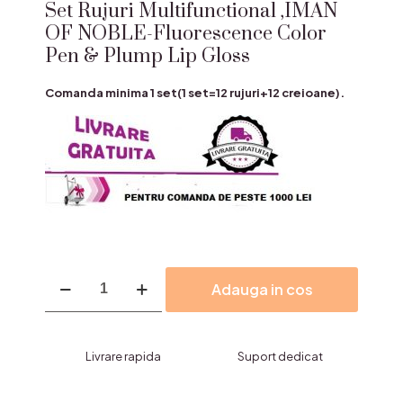
Set Rujuri Multifunctional ,IMAN
OF NOBLE-Fluorescence Color
Pen & Plump Lip Gloss
Comanda minima 1 set(1 set=12 rujuri+12 creioane).
Cantitate
Adauga in cos
Set
Rujuri
Multifunctional
,IMAN
Livrare rapida
Suport dedicat
OF
NOBLE-
Fluorescence