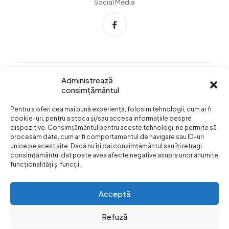
Social Media
Administrează
consimțământul
Info Utile
Pentru a oferi cea mai bună experiență, folosim tehnologii, cum ar fi
Termeni si conditii
cookie-uri, pentru a stoca și/sau accesa informațiile despre
dispozitive. Consimțământul pentru aceste tehnologii ne permite să
Confidentialitatea
procesăm date, cum ar fi comportamentul de navigare sau ID-uri
datelor
unice pe acest site. Dacă nu îți dai consimțământul sau îți retragi
consimțământul dat poate avea afecte negative asupra unor anumite
Livrare si plata
funcționalități și funcții.
Formular retur
Acceptă
Refuză