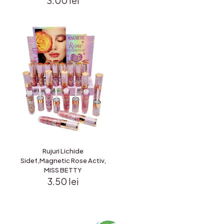
3.00
lei
Rujuri Lichide
Sidef,Magnetic Rose Activ,
MISS BETTY
3.50
lei