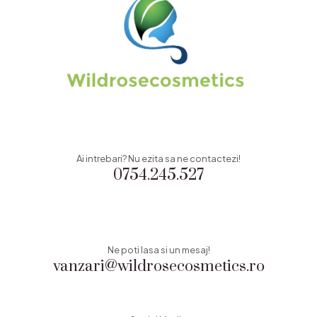
Ai intrebari? Nu ezita sa ne contactezi!
0754.245.527
Ne poti lasa si un mesaj!
vanzari@wildrosecosmetics.ro