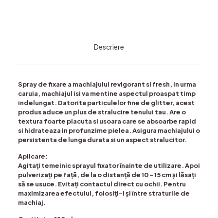
Descriere
Spray de fixare a machiajului revigorant si fresh, in urma
caruia, machiajul isi va mentine aspectul proaspat timp
indelungat. Datorita particulelor fine de glitter, acest
produs aduce un plus de stralucire tenului tau. Are o
textura foarte placuta si usoara care se absoarbe rapid
si hidrateaza in profunzime pielea. Asigura machiajului o
persistenta de lunga durata si un aspect stralucitor.
Aplicare:
Agitați temeinic sprayul fixator înainte de utilizare. Apoi
pulverizați pe față, de la o distanță de 10 – 15 cm și lăsați
să se usuce. Evitați contactul direct cu ochii. Pentru
maximizarea efectului, folosiți-l și între straturile de
machiaj.