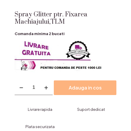
Spray Glitter ptr. Fixarea
Machiajului,TLM
Comanda minima 2 bucati
Cantitate
Adauga in cos
Spray
Glitter
ptr.
Fixarea
Livrare rapida
Suport dedicat
Machiajului,TLM
Plata securizata