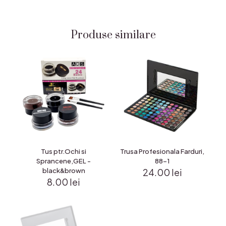
Produse similare
Tus ptr.Ochi si
Trusa Profesionala Farduri,
Sprancene,GEL -
88-1
black&brown
24.00
lei
8.00
lei