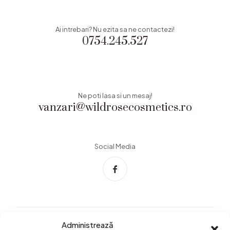
Ai intrebari? Nu ezita sa ne contactezi!
0754.245.527
Ne poti lasa si un mesaj!
vanzari@wildrosecosmetics.ro
Social Media
Administrează