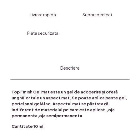
BLUESKY-
mat
Livrare rapida
Suport dedicat
Plata securizata
Descriere
Top Finish Gel Mat este un gel de acoperire și oferă
unghiilor tale un aspect mat. Se poate aplica peste gel,
porțelan și gel&lac. Aspectul mat se păstrează
indiferent de materialul pe care este aplicat.,oja
permanenta,oja semipermanenta
Cantitate 10 ml