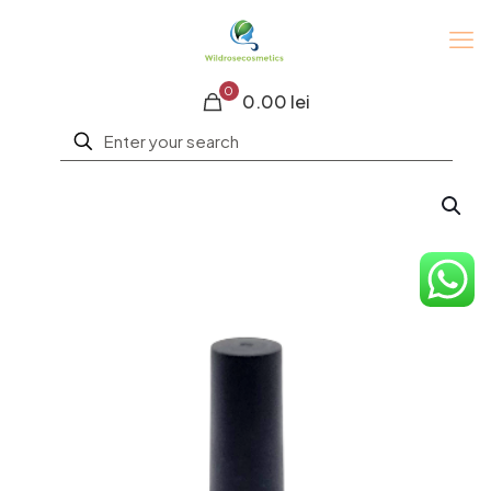
0
0.00 lei