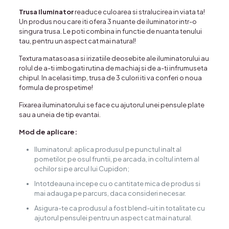
Trusa Iluminator
readuce culoarea si stralucirea in viata ta!
Un produs nou care iti ofera 3 nuante de iluminator intr-o
singura trusa. Le poti combina in functie de nuanta tenului
tau, pentru un aspect cat mai natural!
Textura matasoasa si irizatiile deosebite ale iluminatorului au
rolul de a-ti imbogati rutina de machiaj si de a-ti infrumuseta
chipul. In acelasi timp, trusa de 3 culori iti va conferi o noua
formula de prospetime!
Fixarea iluminatorului se face cu ajutorul unei pensule plate
sau a uneia de tip evantai.
Mod de aplicare:
Iluminatorul: aplica produsul pe punctul inalt al
pometilor, pe osul fruntii, pe arcada, in coltul intern al
ochilor si pe arcul lui Cupidon;
Intotdeauna incepe cu o cantitate mica de produs si
mai adauga pe parcurs, daca consideri necesar.
Asigura-te ca produsul a fost blend-uit in totalitate cu
ajutorul pensulei pentru un aspect cat mai natural.