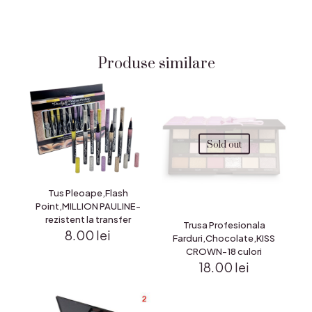
Produse similare
Sold out
Tus Pleoape,Flash
Point,MILLION PAULINE-
rezistent la transfer
Trusa Profesionala
8.00
lei
Farduri,Chocolate,KISS
CROWN-18 culori
18.00
lei