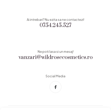
Ai intrebari? Nu ezita sa ne contactezi!
0754.245.527
Ne poti lasa si un mesaj!
vanzari@wildrosecosmetics.ro
Social Media