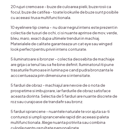
20 rujuri cremoase
– buze de culoarea pielii, buze rosii ca
focul, buze de catifea – toate lookurile de buze sunt posibile
cu aceeasi trusa multifunctionala.
10 eyelinere tip crema
– nu doar negrul intens este prezent in
colectia de tusuri de ochi, ci si nuante aprinse de mov, verde,
bleu, maro, exact dupa ultimele trenduri in machiaj.
Materialele de calitate garanteaza un cat eye sau winged
look perfect pentru priviri intens conturate.
5 iluminatoare si bronzer
– colectia deosebita de machiaje
are grija ca tenul tau sa fie bine definit. Iluminatorul iti pune
trasaturile frumoase in lumina pe cand pudra bronzanta le
acccentueaza prin dimensiune si intensitate.
5 farduri de obraz
– machiajul are nevoie de o nota de
prospetime si imbujorare, iar fardurile de obraz satisface
aceasta dorinta. Selectia de 5 farduri are nuante discrete de
roz sau curajoase de trandafir sau bronz.
5 farduri sprancene
– nuantele naturale te vor ajuta sa-ti
conturezi si umpli sprancenele rapid din aceeasi paleta
multifunctionala. Alege nuanta potrivita sau combina
culorile pentru rezultate personalizate.