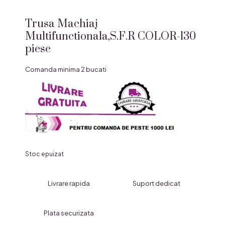
Trusa Machiaj
Multifunctionala,S.F.R COLOR-130
piese
Comanda minima 2 bucati
Stoc epuizat
Livrare rapida
Suport dedicat
Plata securizata