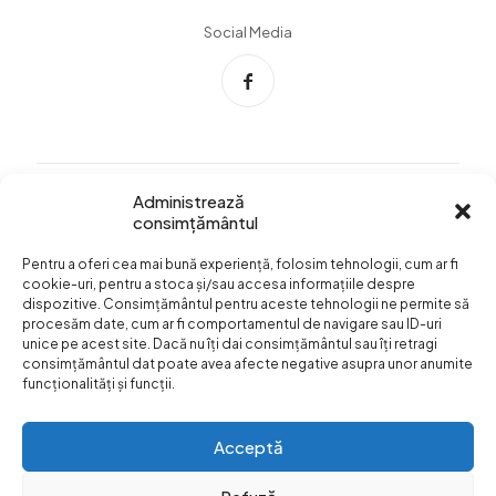
Social Media
Administrează
consimțământul
Info Utile
Pentru a oferi cea mai bună experiență, folosim tehnologii, cum ar fi
Termeni si conditii
cookie-uri, pentru a stoca și/sau accesa informațiile despre
dispozitive. Consimțământul pentru aceste tehnologii ne permite să
Confidentialitatea
procesăm date, cum ar fi comportamentul de navigare sau ID-uri
datelor
unice pe acest site. Dacă nu îți dai consimțământul sau îți retragi
consimțământul dat poate avea afecte negative asupra unor anumite
Livrare si plata
funcționalități și funcții.
Formular retur
Acceptă