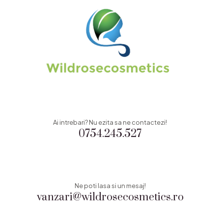
Ai intrebari? Nu ezita sa ne contactezi!
0754.245.527
Ne poti lasa si un mesaj!
vanzari@wildrosecosmetics.ro