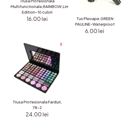
Trusa Profesionala
Multifunctionala,RAINBOW,Limited
Edition-10 culori
16.00
lei
Tus Pleoape,GREEN
PAULINE-Waterproof
6.00
lei
Trusa Profesionala Farduri,
78-2
24.00
lei