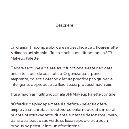
Descriere
Un diamant incomparabil care se deschide ca o floare in alte
6 dimensiuni ale sale –
Trusa machiaj multifunctionala SFR
Makeup Palette
!
Fiecare sectiune a paletei multifunctionale este dedicata
anumitor tipuri de cosmetice. Organizarea isi pune
amprenta, colectia oferind o latura practica prin gruparile
inteligente de produse ce fluidizeaza procesul machierii.
Trusa machiaj multifunctionala SFR Makeup Palette contine
:
80 farduri de pleoape mate si sidefate
– selectia ofera
ample variatiuni atat in sectorul culorilor nude cat si in cel al
nuantelor extravagante. Nuantele intense de roz, rosu, maro,
dar si de albastru sau verde se fixeaza pe piele cu putin
produs pe pensula intr-un efect intens.