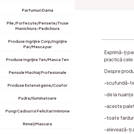
Parfumuri Dama
Pile /Forfecute/Pensete/Truse
Manichiura-Pedichiura
Produse Ingrijire Corp/Ingrijire
Par/Masca par
Exprimă-ți per
practică cele 
Produse Ingrijire Ten/Masca Ten
Despre produ
Pensule Machiaj Profesionale
-scufundă-te 
Produse Extensii gene/Coafor
-de la nuanțe 
Pudra/Iluminatoare
-aceste palet
Pungi Cadouri si Felicitari minione
-toate fardur
Rimel/Mascara
-elevează-ți a