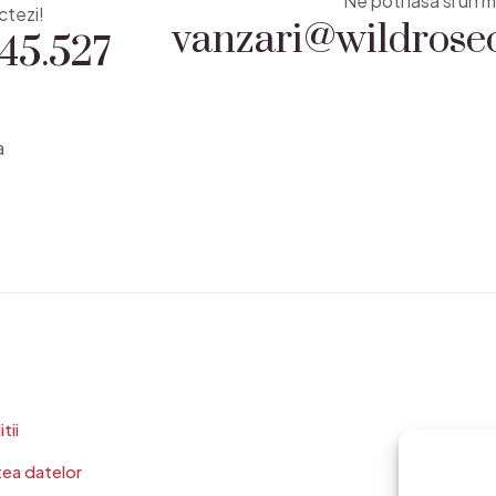
vanzari@wildrosec
Ne poti lasa si un m
45.527
ctezi!
a
tii
tea datelor