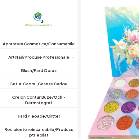
Aparatura Cosmetica/Consumabile
Art Nail/Produse Profesionale
Blush/Fard Obraz
Seturi Cadou,Casete Cadou
Creion Contur Buze/Ochi-
Dermatograf
Fard Pleoape/Glitter
Recipiente reincarcabile/Produse
ptr.epilat