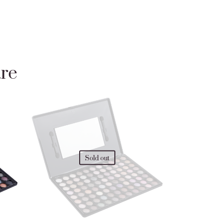
are
Sold out