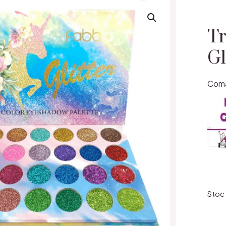
Tr
Gl
Coma
Stoc