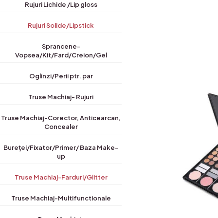
Rujuri Lichide /Lip gloss
Rujuri Solide/Lipstick
Sprancene-
Vopsea/Kit/Fard/Creion/Gel
Oglinzi/Perii ptr. par
Truse Machiaj- Rujuri
Truse Machiaj-Corector, Anticearcan,
Concealer
Bureței/Fixator/Primer/ Baza Make-
up
Truse Machiaj-Farduri/Glitter
Truse Machiaj-Multifunctionale