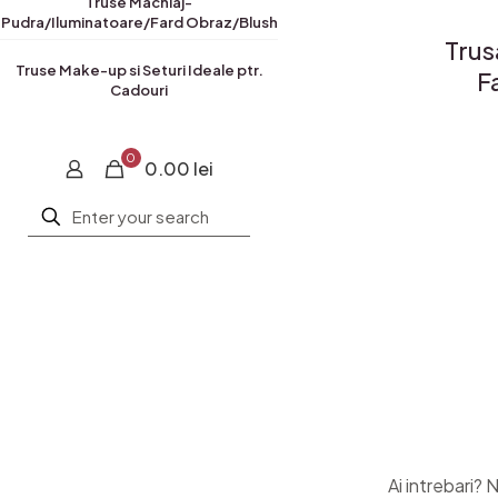
Truse Machiaj-
Pudra/Iluminatoare/Fard Obraz/Blush
Trus
Truse Make-up si Seturi Ideale ptr.
F
Cadouri
0
0.00 lei
Ai intrebari? 