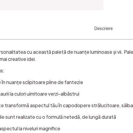
Descriere
sonalitatea cu această paletă de nuanțe luminoase și vii. Paleta 
mai creative idei.
s:
în nuanțe sclipitoare pline de fantezie
aurii la culori uimitoare verzi-albăstrui
e transformă aspectul tău în capodopere strălucitoare, sălba
ile sunt realizate cu o formulă netedă, de lungă durată
spectul la niveluri magnifice