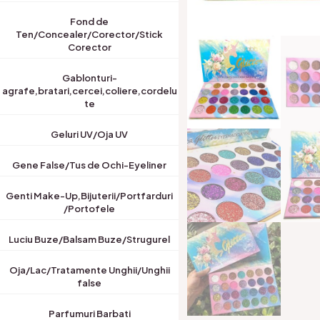
Fond de
Ten/Concealer/Corector/Stick
Corector
Gablonturi-
agrafe,bratari,cercei,coliere,cordelu
te
Geluri UV/Oja UV
Gene False/Tus de Ochi-Eyeliner
Genti Make-Up,Bijuterii/Portfarduri
/Portofele
Luciu Buze/Balsam Buze/Strugurel
Oja/Lac/Tratamente Unghii/Unghii
false
Parfumuri Barbati