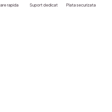
rare rapida
Suport dedicat
Plata securizata