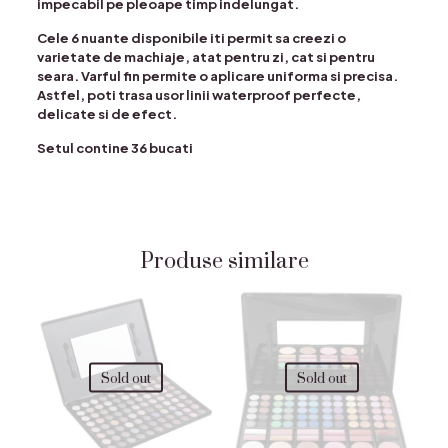
impecabil pe pleoape timp indelungat.
Cele 6 nuante disponibile iti permit sa creezi o
varietate de machiaje, atat pentru zi, cat si pentru
seara. Varful fin permite o aplicare uniforma si precisa.
Astfel, poti trasa usor linii waterproof perfecte,
delicate si de efect.
Setul contine 36 bucati
Produse similare
Sold out
Sold out