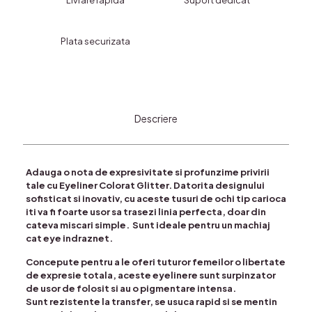
Livrare rapida
Suport dedicat
COD
SB007
Plata securizata
Descriere
Adauga o nota de expresivitate si profunzime privirii
tale cu Eyeliner Colorat Glitter. Datorita designului
sofisticat si inovativ, cu aceste tusuri de ochi tip carioca
iti va fi foarte usor sa trasezi linia perfecta, doar din
cateva miscari simple. Sunt ideale pentru un machiaj
cat eye indraznet.
Concepute pentru a le oferi tuturor femeilor o libertate
de expresie totala, aceste eyelinere sunt surpinzator
de usor de folosit si au o pigmentare intensa.
Sunt rezistente la transfer, se usuca rapid si se mentin