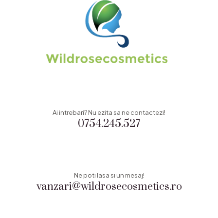
Ai intrebari? Nu ezita sa ne contactezi!
0754.245.527
Ne poti lasa si un mesaj!
vanzari@wildrosecosmetics.ro