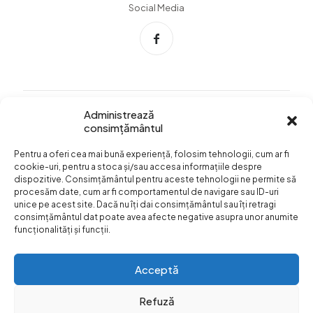
Social Media
Administrează
consimțământul
Info Utile
Pentru a oferi cea mai bună experiență, folosim tehnologii, cum ar fi
Termeni si conditii
cookie-uri, pentru a stoca și/sau accesa informațiile despre
dispozitive. Consimțământul pentru aceste tehnologii ne permite să
Confidentialitatea
procesăm date, cum ar fi comportamentul de navigare sau ID-uri
datelor
unice pe acest site. Dacă nu îți dai consimțământul sau îți retragi
consimțământul dat poate avea afecte negative asupra unor anumite
Livrare si plata
funcționalități și funcții.
Formular retur
Acceptă
Refuză