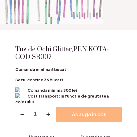
Tus de Ochi,Glitter,PEN KOTA-
COD SB007
Comanda minima 6 bucati
Setul contine 36 bucati
Comanda minima 300 lei
Cost Transport: In functie de greutatea
coletului
Cantitate
Adauga in cos
Tus
de
Ochi,Glitter,PEN
KOTA-