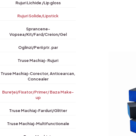
Rujuri Lichide /Lip gloss
Rujuri Solide/Lipstick
Sprancene-
Vopsea/Kit/Fard/Creion/Gel
Oglinzi/Perii ptr. par
Truse Machiaj- Rujuri
Truse Machiaj-Corector, Anticearcan,
Concealer
Bureței/Fixator/Primer/ Baza Make-
up
Truse Machiaj-Farduri/Glitter
Truse Machiaj-Multifunctionale