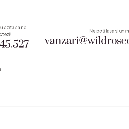
Nu ezita sa ne
vanzari@wildrosec
Ne poti lasa si un m
45.527
ctezi!
a