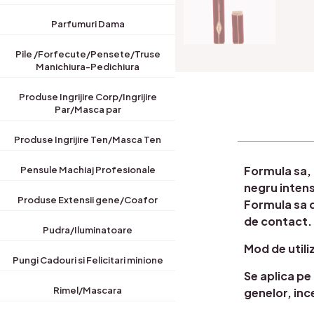
Parfumuri Dama
Pile /Forfecute/Pensete/Truse
Manichiura-Pedichiura
Produse Ingrijire Corp/Ingrijire
Par/Masca par
Produse Ingrijire Ten/Masca Ten
Formula sa, 
Pensule Machiaj Profesionale
negru intens
Produse Extensii gene/Coafor
Formula sa de
de contact.
Pudra/Iluminatoare
Mod de utili
Pungi Cadouri si Felicitari minione
Se aplica pe
Rimel/Mascara
genelor, inc