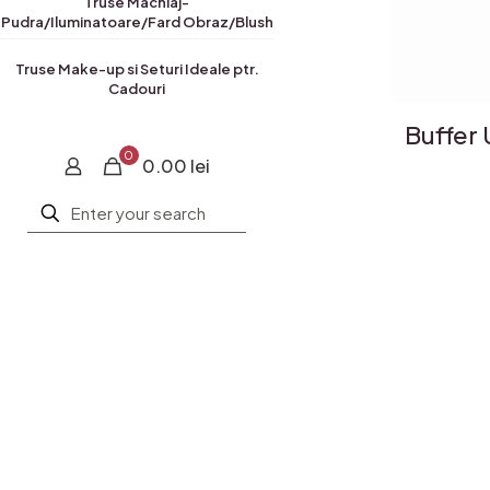
Truse Machiaj-
Pudra/Iluminatoare/Fard Obraz/Blush
Truse Make-up si Seturi Ideale ptr.
Cadouri
Buffer 
0
0.00 lei