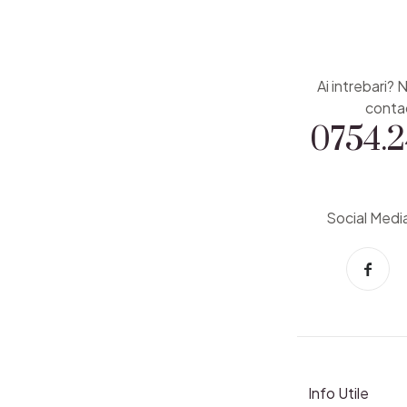
Ai intrebari? 
0754.2
conta
Social Medi
Info Utile