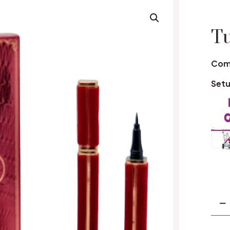
T
Coma
Setu
Cant
Tus
Ple