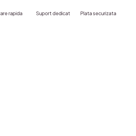
rare rapida
Suport dedicat
Plata securizata