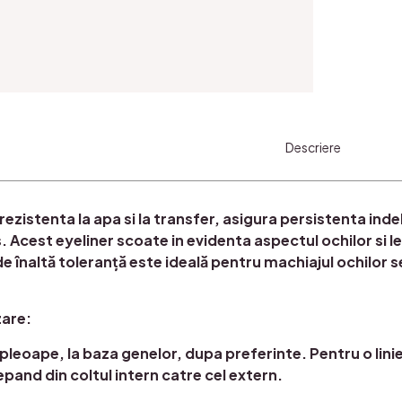
Descriere
rezistenta la apa si la transfer, asigura persistenta ind
. Acest eyeliner scoate in evidenta aspectul ochilor si l
 înaltă toleranță este ideală pentru machiajul ochilor sen
zare:
 pleoape, la baza genelor, dupa preferinte. Pentru o linie
epand din coltul intern catre cel extern.