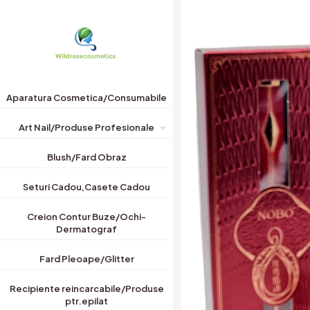
Aparatura Cosmetica/Consumabile
Art Nail/Produse Profesionale
Blush/Fard Obraz
Seturi Cadou,Casete Cadou
Creion Contur Buze/Ochi-
Dermatograf
Fard Pleoape/Glitter
Recipiente reincarcabile/Produse
ptr.epilat