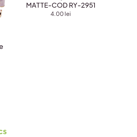
MATTE-COD RY-2951
4.00
lei
e