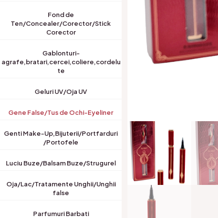
Fond de
Ten/Concealer/Corector/Stick
Corector
Gablonturi-
agrafe,bratari,cercei,coliere,cordelu
te
Geluri UV/Oja UV
Gene False/Tus de Ochi-Eyeliner
Genti Make-Up,Bijuterii/Portfarduri
/Portofele
Luciu Buze/Balsam Buze/Strugurel
Oja/Lac/Tratamente Unghii/Unghii
false
Parfumuri Barbati