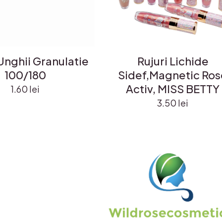
Unghii Granulatie
Rujuri Lichide
100/180
Sidef,Magnetic Ros
Activ, MISS BETTY
1.60
lei
3.50
lei