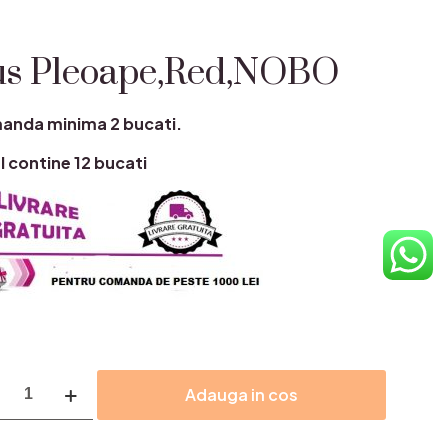
us Pleoape,Red,NOBO
nda minima 2 bucati.
l contine 12 bucati
itate
Adauga in cos
oape,Red,NOBO