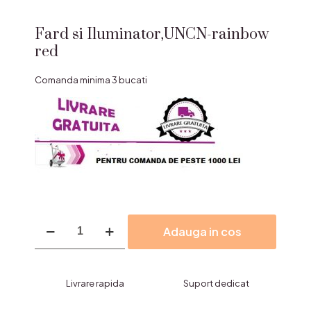
Fard si Iluminator,UNCN-rainbow
red
Comanda minima 3 bucati
Cantitate
Adauga in cos
Fard
si
Iluminator,UNCN-
rainbow
Livrare rapida
Suport dedicat
red