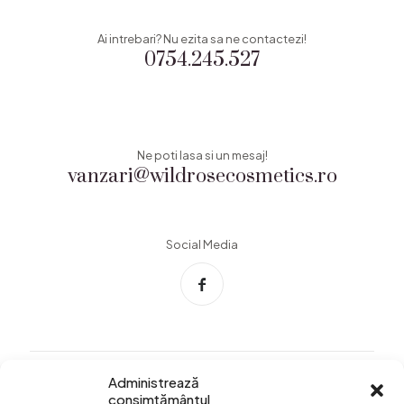
Ai intrebari? Nu ezita sa ne contactezi!
0754.245.527
Ne poti lasa si un mesaj!
vanzari@wildrosecosmetics.ro
Social Media
Administrează
consimțământul