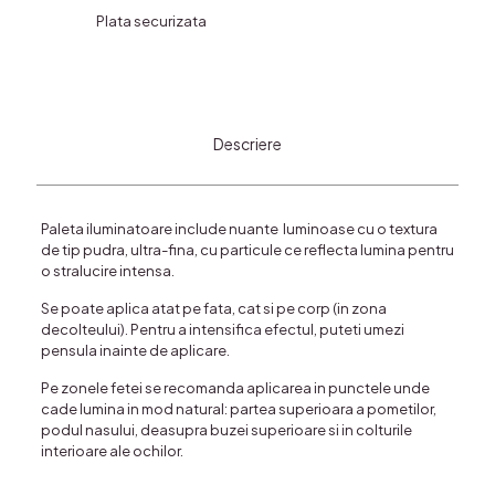
Plata securizata
Descriere
Paleta iluminatoare include nuante luminoase cu o textura
de tip pudra, ultra-fina, cu particule ce reflecta lumina pentru
o stralucire intensa.
Se poate aplica atat pe fata, cat si pe corp (in zona
decolteului). Pentru a intensifica efectul, puteti umezi
pensula inainte de aplicare.
Pe zonele fetei se recomanda aplicarea in punctele unde
cade lumina in mod natural: partea superioara a pometilor,
podul nasului, deasupra buzei superioare si in colturile
interioare ale ochilor.