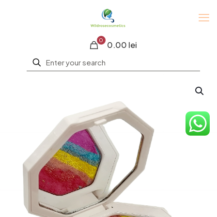
0
0.00 lei