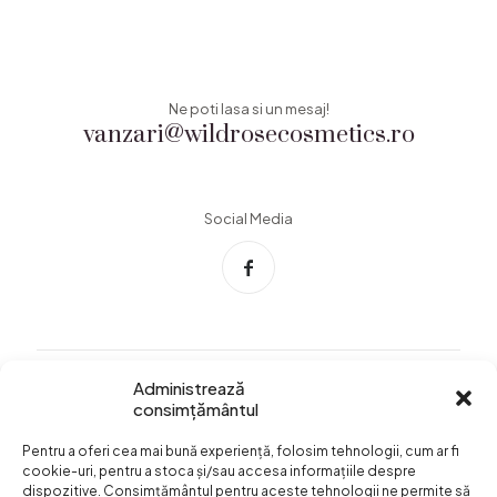
Ne poti lasa si un mesaj!
vanzari@wildrosecosmetics.ro
Social Media
Administrează
consimțământul
Info Utile
Pentru a oferi cea mai bună experiență, folosim tehnologii, cum ar fi
Termeni si conditii
cookie-uri, pentru a stoca și/sau accesa informațiile despre
dispozitive. Consimțământul pentru aceste tehnologii ne permite să