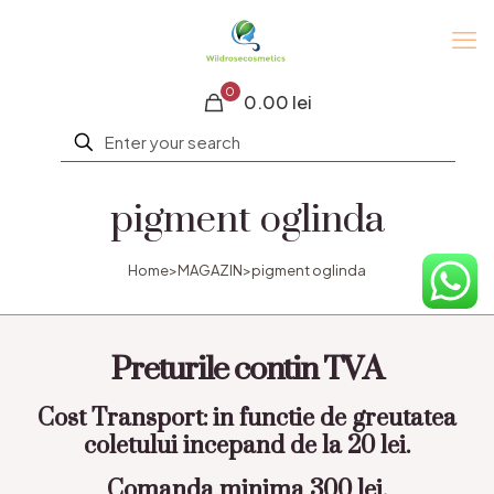
0
0.00 lei
pigment oglinda
Home
>
MAGAZIN
>
pigment oglinda
Preturile contin TVA
Cost Transport: in functie de greutatea
coletului incepand de la 20 lei.
Comanda minima 300 lei.