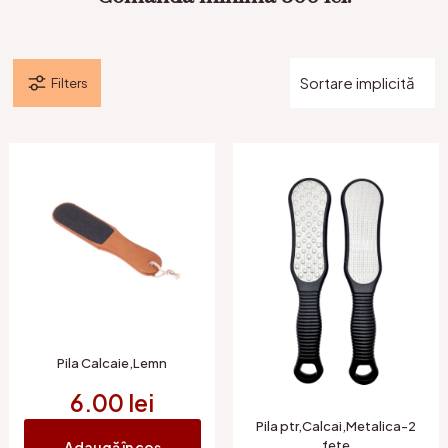
Filters
Pila Calcaie,Lemn
6.00
lei
Pila ptr,Calcai,Metalica-2
fete
Adaugă în coș