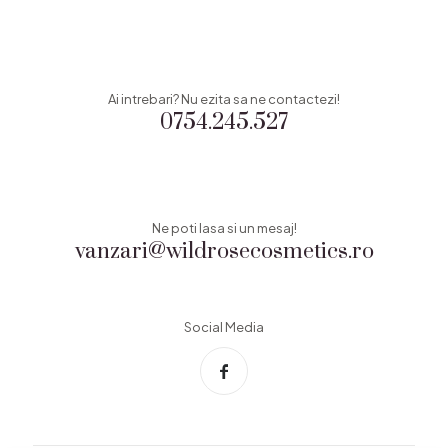
Ai intrebari? Nu ezita sa ne contactezi!
0754.245.527
Ne poti lasa si un mesaj!
vanzari@wildrosecosmetics.ro
Social Media