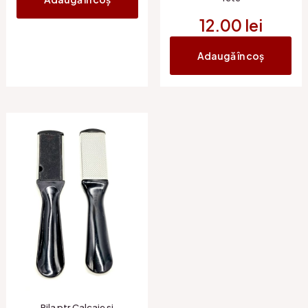
12.00
lei
Adaugă în coș
Pila ptr.Calcaie si