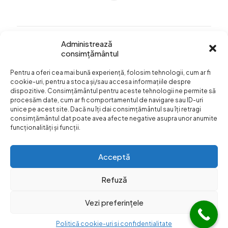
Administrează
consimțământul
Info Utile
Pentru a oferi cea mai bună experiență, folosim tehnologii, cum ar fi
Termeni si conditii
cookie-uri, pentru a stoca și/sau accesa informațiile despre
dispozitive. Consimțământul pentru aceste tehnologii ne permite să
Confidentialitatea
procesăm date, cum ar fi comportamentul de navigare sau ID-uri
datelor
unice pe acest site. Dacă nu îți dai consimțământul sau îți retragi
consimțământul dat poate avea afecte negative asupra unor anumite
Livrare si plata
funcționalități și funcții.
Formular retur
Acceptă
Refuză
Vezi preferințele
© Web Design:
Dezibel Media
Web Hosting
Web Hotel
|
Blog
Politică cookie-uri si confidentialitate