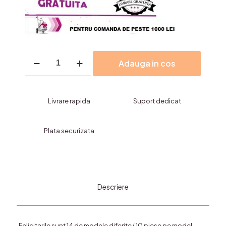
Cantitate
Adauga in cos
Felicitari
Minione,
Heart-
160
Livrare rapida
Suport dedicat
bucati
Plata securizata
Descriere
Felicitarile sunt 14 de modele diferite/ 10 piese pe model .