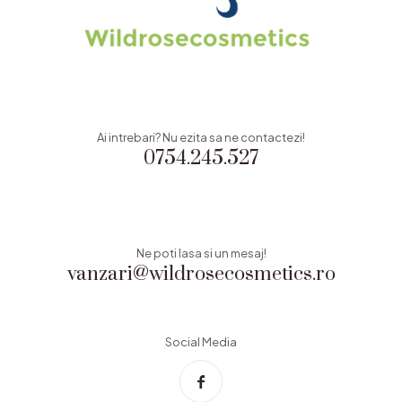
Ai intrebari? Nu ezita sa ne contactezi!
0754.245.527
Ne poti lasa si un mesaj!
vanzari@wildrosecosmetics.ro
Social Media