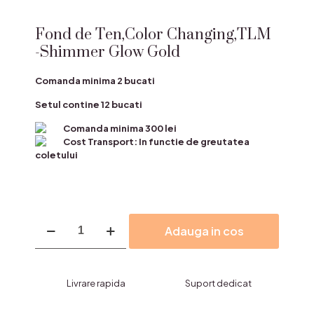
Fond de Ten,Color Changing,TLM
-Shimmer Glow Gold
Comanda minima 2 bucati
Setul contine 12 bucati
Comanda minima 300 lei
Cost Transport: In functie de greutatea
coletului
Cantitate
Adauga in cos
Fond
de
Ten,Color
Changing,TLM
Livrare rapida
Suport dedicat
-
Shimmer
Glow