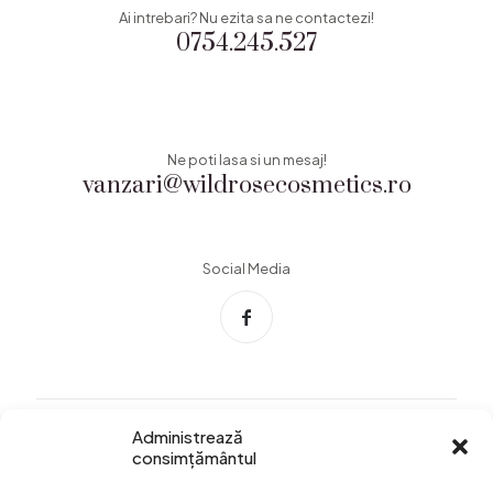
Ai intrebari? Nu ezita sa ne contactezi!
0754.245.527
Ne poti lasa si un mesaj!
vanzari@wildrosecosmetics.ro
Social Media
Administrează
consimțământul
Info Utile