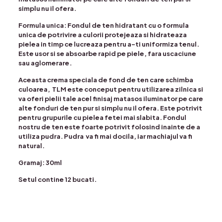
simplu nu il ofera.
Formula unica: Fondul de ten hidratant cu o formula
unica de potrivire a culorii protejeaza si hidrateaza
pielea in timp ce lucreaza pentru a-ti uniformiza tenul.
Este usor si se absoarbe rapid pe piele, fara uscaciune
sau aglomerare.
Aceasta crema speciala de fond de ten care schimba
culoarea, TLM este conceput pentru utilizarea zilnica si
va oferi pielii tale acel finisaj matasos iluminator pe care
alte fonduri de ten pur si simplu nu il ofera. Este potrivit
pentru grupurile cu pielea fetei mai slabita. Fondul
nostru de ten este foarte potrivit folosind inainte de a
utiliza pudra. Pudra va fi mai docila, iar machiajul va fi
natural.
Gramaj: 30ml
Setul contine 12 bucati.