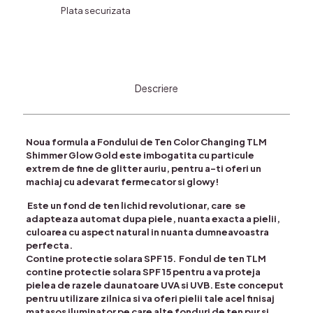
Plata securizata
Gold
Descriere
Noua formula a Fondului de Ten Color Changing TLM
Shimmer Glow Gold este imbogatita cu particule
extrem de fine de glitter auriu, pentru a-ti oferi un
machiaj cu adevarat fermecator si glowy!
Este un fond de ten lichid revolutionar, care se
adapteaza automat dupa piele, nuanta exacta a pielii,
culoarea cu aspect natural in nuanta dumneavoastra
perfecta.
Contine protectie solara SPF 15. Fondul de ten TLM
contine protectie solara SPF 15 pentru a va proteja
pielea de razele daunatoare UVA si UVB. Este conceput
pentru utilizare zilnica si va oferi pielii tale acel finisaj
matasos iluminator pe care alte fonduri de ten pur si