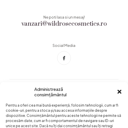
Ne poti lasa si un mesaj!
vanzari@wildrosecosmetics.ro
Social Media
Administrează
consimțământul
Info Utile
Pentru a oferi cea mai bună experiență, folosim tehnologii, cum ar fi
Termeni si conditii
cookie-uri, pentru a stoca și/sau accesa informațiile despre
dispozitive. Consimțământul pentru aceste tehnologii ne permite să
Confidentialitatea
procesăm date, cum ar fi comportamentul de navigare sau ID-uri
datelor
unice pe acest site. Dacă nu îți dai consimțământul sau îți retragi