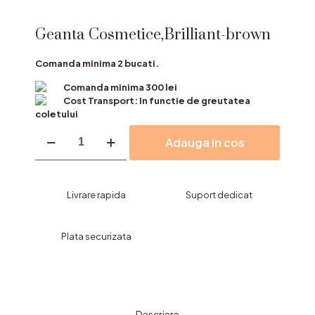
Geanta Cosmetice,Brilliant-brown
Comanda minima 2 bucati.
Comanda minima 300 lei
Cost Transport: In functie de greutatea
coletului
Cantitate
Adauga in cos
Geanta
Cosmetice,Brilliant-
brown
Livrare rapida
Suport dedicat
Plata securizata
Descriere