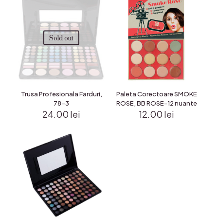
Sold out
Trusa Profesionala Farduri,
Paleta Corectoare SMOKE
78-3
ROSE, BB ROSE-12 nuante
24.00
lei
12.00
lei