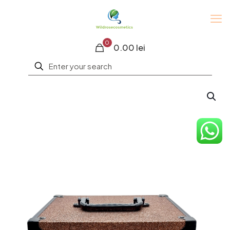
0
0.00 lei