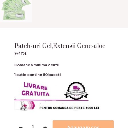
Patch-uri Gel,Extensii Gene-aloe
vera
Comanda minima 2 cutii
1 cutie contine 50 bucati
Cantitate
Adauga in cos
Patch-