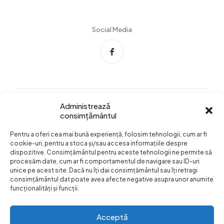
Social Media
Administrează
consimțământul
Info Utile
Pentru a oferi cea mai bună experiență, folosim tehnologii, cum ar fi
Termeni si conditii
cookie-uri, pentru a stoca și/sau accesa informațiile despre
dispozitive. Consimțământul pentru aceste tehnologii ne permite să
Confidentialitatea
procesăm date, cum ar fi comportamentul de navigare sau ID-uri
datelor
unice pe acest site. Dacă nu îți dai consimțământul sau îți retragi
consimțământul dat poate avea afecte negative asupra unor anumite
Livrare si plata
funcționalități și funcții.
Formular retur
Acceptă