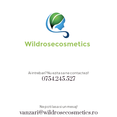
Ai intrebari? Nu ezita sa ne contactezi!
0754.245.527
Ne poti lasa si un mesaj!
vanzari@wildrosecosmetics.ro