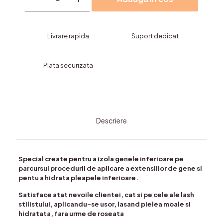
uri
Gel,Extensii
Gene-
Livrare rapida
Suport dedicat
aloe
vera
Plata securizata
Descriere
Special create pentru a izola genele inferioare pe
parcursul procedurii de aplicare a extensiilor de gene si
pentu a hidrata pleapele inferioare.
Satisface atat nevoile clientei, cat si pe cele ale lash
stilistului, aplicandu-se usor, lasand pielea moale si
hidratata, fara urme de roseata