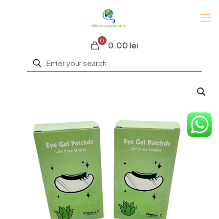
0
0.00 lei