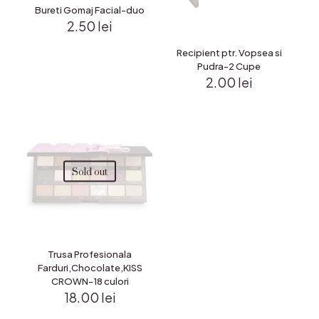
Bureti Gomaj Facial-duo
2.50
lei
Recipient ptr. Vopsea si
Pudra-2 Cupe
2.00
lei
Sold out
Trusa Profesionala
Farduri,Chocolate,KISS
CROWN-18 culori
18.00
lei