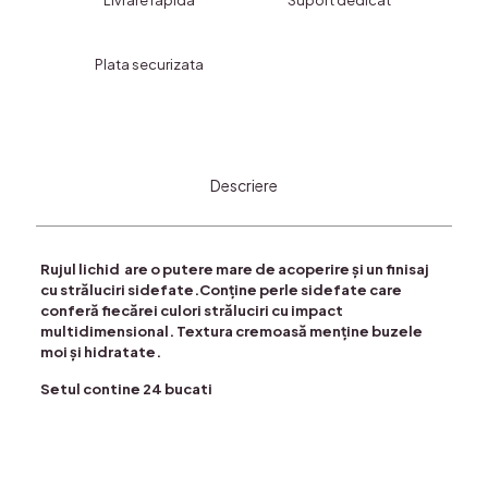
Livrare rapida
Suport dedicat
MISS
BETTY
Plata securizata
Descriere
Rujul lichid are o putere mare de acoperire și un finisaj
cu străluciri sidefate.Conține perle sidefate care
conferă fiecărei culori străluciri cu impact
multidimensional. Textura cremoasă menține buzele
moi și hidratate.
Setul contine 24 bucati