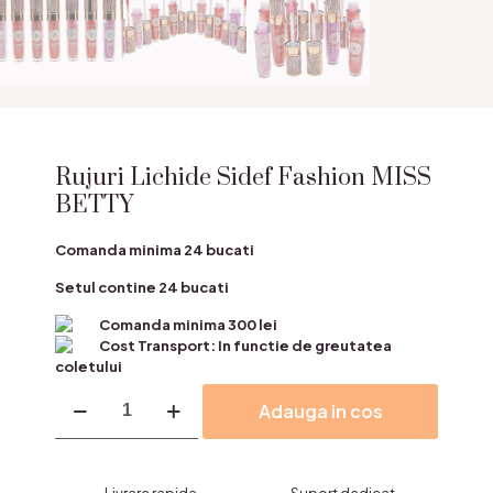
Rujuri Lichide Sidef Fashion MISS
BETTY
Comanda minima 24 bucati
Setul contine 24 bucati
Comanda minima 300 lei
Cost Transport: In functie de greutatea
coletului
Cantitate
Adauga in cos
Rujuri
Lichide
Sidef
Fashion