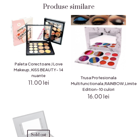
Produse similare
Paleta Corectoare,I Love
Makeup, KISS BEAUTY- 14
nuante
Trusa Profesionala
11.00
lei
Multifunctionala,RAINBOW,Limit
Edition-10 culori
16.00
lei
Sold out