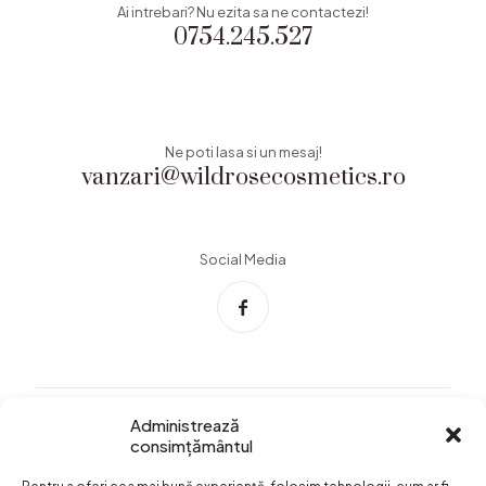
Ai intrebari? Nu ezita sa ne contactezi!
0754.245.527
Ne poti lasa si un mesaj!
vanzari@wildrosecosmetics.ro
Social Media
Administrează
consimțământul
Info Utile