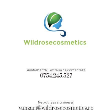
Ai intrebari? Nu ezita sa ne contactezi!
0754.245.527
Ne poti lasa si un mesaj!
vanzari@wildrosecosmetics.ro