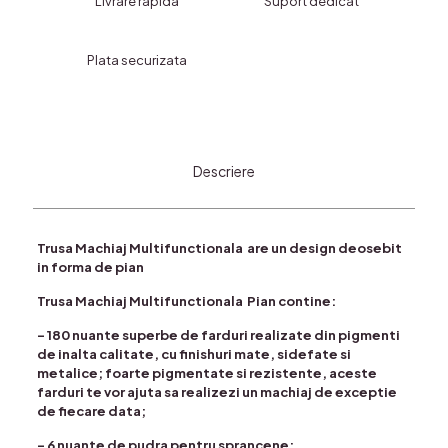
Livrare rapida
Suport dedicat
culori
Plata securizata
Descriere
Trusa Machiaj Multifunctionala are un design deosebit
in forma de pian
Trusa Machiaj Multifunctionala Pian contine:
– 180 nuante superbe de farduri realizate din pigmenti
de inalta calitate, cu finishuri mate, sidefate si
metalice; foarte pigmentate si rezistente, aceste
farduri te vor ajuta sa realizezi un machiaj de exceptie
de fiecare data;
– 6 nuante de pudra pentru sprancene;