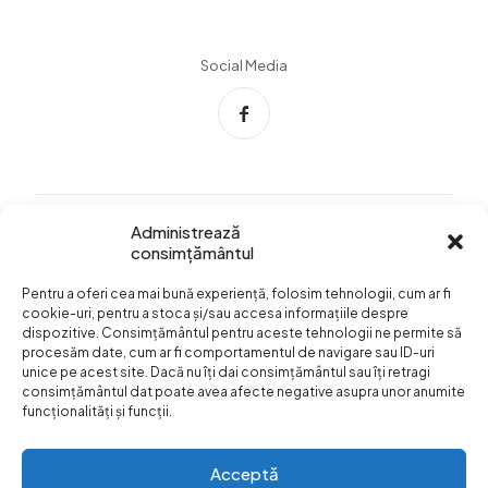
Social Media
Administrează
consimțământul
Info Utile
Pentru a oferi cea mai bună experiență, folosim tehnologii, cum ar fi
Termeni si conditii
cookie-uri, pentru a stoca și/sau accesa informațiile despre
dispozitive. Consimțământul pentru aceste tehnologii ne permite să
Confidentialitatea
procesăm date, cum ar fi comportamentul de navigare sau ID-uri
datelor
unice pe acest site. Dacă nu îți dai consimțământul sau îți retragi
consimțământul dat poate avea afecte negative asupra unor anumite
Livrare si plata
funcționalități și funcții.
Formular retur
Acceptă