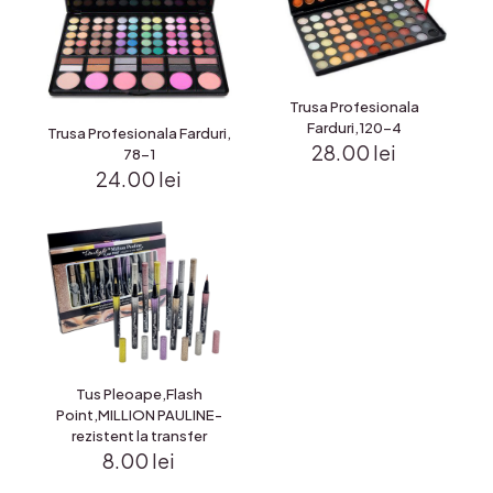
Trusa Profesionala
Farduri,120-4
Trusa Profesionala Farduri,
28.00
lei
78-1
24.00
lei
Tus Pleoape,Flash
Point,MILLION PAULINE-
rezistent la transfer
8.00
lei