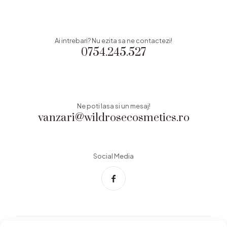
Ai intrebari? Nu ezita sa ne contactezi!
0754.245.527
Ne poti lasa si un mesaj!
vanzari@wildrosecosmetics.ro
Social Media